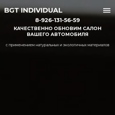
BGT INDIVIDUAL
8-926-131-56-59
КАЧЕСТВЕННО ОБНОВИМ САЛОН
ВАШЕГО АВТОМОБИЛЯ
с применением натуральных и экологичных материалов