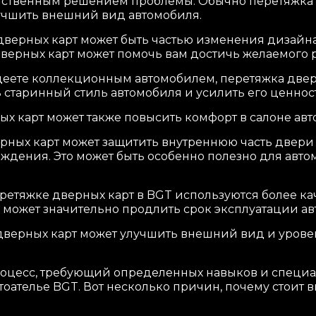
нственным решением проблемы. Обычно перетяжка д
лучшить внешний вид автомобиля.
верных карт может быть частью изменения дизайна
верных карт может помочь вам достичь желаемого р
деете коллекционным автомобилем, перетяжка двер
 старинный стиль автомобиля и усилить его ценност
х карт может также повысить комфорт в салоне авт
ных карт может защитить внутреннюю часть двери 
ждения. Это может быть особенно полезно для автом
етяжке дверных карт в BGT используются более ка
о может значительно продлить срок эксплуатации ав
верных карт может улучшить внешний вид и уровень
процесс, требующий определенных навыков и специа
тоателье BGT. Вот несколько причин, почему стоит 