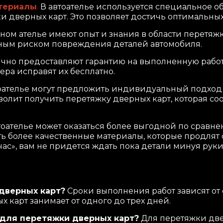
териалы
.
В автоателье используется специальное о
 дверных карт. Это позволяет достичь оптимальных 
ном ателье имеют опыт и знания в области перетяж
ьным риском повреждения деталей автомобиля.
чно предоставляют гарантию на выполненную работу. 
ера исправят их бесплатно.
оателье могут предложить индивидуальный подход 
волит получить перетяжку дверных карт, которая с
тоателье может оказаться более выгодной по сравне
ть более качественные материалы, которые продлят
час», вам не придется ждать пока детали минуя рук
дверных карт?
Сроки выполнения работ зависят от 
х карт занимает от одного до трех дней.
 для перетяжки дверных карт?
Для перетяжки две