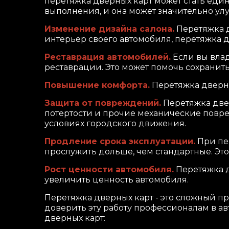
перетяжка дверных карт может стать еди
выполнения, и она может значительно у
Изменение дизайна салона.
Перетяжка д
интерьер своего автомобиля, перетяжка д
Реставрация автомобилей.
Если вы вла
реставрации. Это может помочь сохранить
Повышение комфорта.
Перетяжка дверны
Защита от повреждений.
Перетяжка двер
потертости и прочие механические повре
условиях городского движения.
Продление срока эксплуатации.
При пер
прослужить дольше, чем стандартные. Эт
Рост ценности автомобиля.
Перетяжка д
увеличить ценность автомобиля.
Перетяжка дверных карт - это сложный 
доверить эту работу профессионалам в ав
дверных карт: