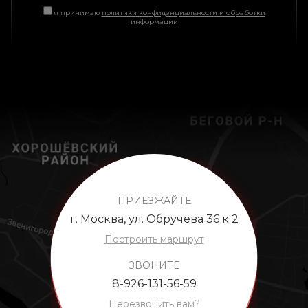
я принимаю
политики конфиденциальности и обработки
информации
ПРИЕЗЖАЙТЕ
г. Москва, ул. Обручева 36 к 2
Построить маршрут
ЗВОНИТЕ
8-926-131-56-59
Перезвонить вам?