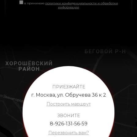
я принимаю
политики конфиденциальности и обработки
информации
ПРИЕЗЖАЙТЕ
г. Москва, ул. Обручева 36 к 2
Построить маршрут
ЗВОНИТЕ
8-926-131-56-59
Перезвонить вам?