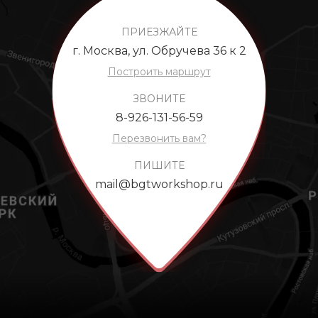
ПРИЕЗЖАЙТЕ
г. Москва, ул. Обручева 36 к 2
Построить маршрут
ЗВОНИТЕ
8-926-131-56-59
Перезвонить вам?
ПИШИТЕ
mail@bgtworkshop.ru