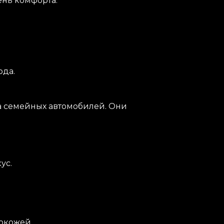
ень комфорта.
ода.
а семейных автомобилей. Они
ус.
кокожей.