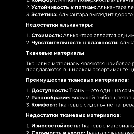
Комфорт:
Мягкая поверхность альканта
Устойчивость к пятнам:
Алькантара лег
Эстетика:
Алькантара выглядит дорого
Недостатки алькантары:
Стоимость:
Алькантара является одним
Чувствительность к влажности:
Алька
Тканевые материалы
Тканевые материалы являются наиболее 
предлагаются в широком ассортименте цве
Преимущества тканевых материалов:
Доступность:
Ткань — это один из сам
Разнообразие:
Большой выбор цветов и 
Комфорт:
Тканевые сиденья не нагреваю
Недостатки тканевых материалов:
Износостойкость:
Тканевые материалы 
Сложность в уходе:
Ткань сложнее очи