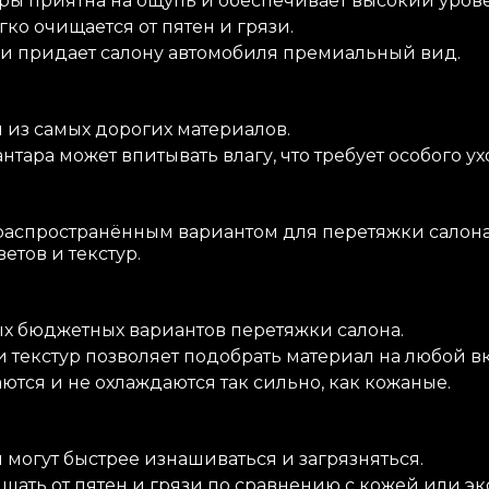
ры приятна на ощупь и обеспечивает высокий уров
ко очищается от пятен и грязи.
 и придает салону автомобиля премиальный вид.
 из самых дорогих материалов.
нтара может впитывать влагу, что требует особого ух
распространённым вариантом для перетяжки салон
тов и текстур.
ых бюджетных вариантов перетяжки салона.
текстур позволяет подобрать материал на любой вк
тся и не охлаждаются так сильно, как кожаные.
могут быстрее изнашиваться и загрязняться.
щать от пятен и грязи по сравнению с кожей или э